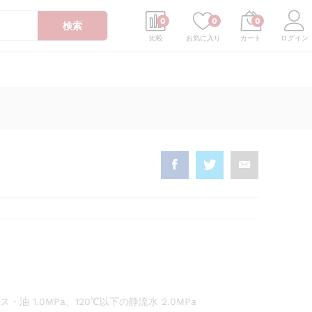
カートに入れる
0
0
0
検索
ログイン
比較
お気に入り
カート
 1.0MPa、120℃以下の静流水 2.0MPa