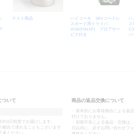
レ
テスト商品
ハイコーキ 36Vコードレ
ハ
スボード用ドライバ
ス
ア
W36DYA(XP) ブロアサー
C
ビス付き
バ
について
商品の返品交換について
・基本的にお客様都合による返
付けておりません。
常約3日程度でお届けします。
・初期不良による返品・交換は、
の都合で遅れることもございます
日以内に、必ずお問い合わせフ
了承ください。
連絡をください。