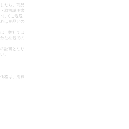
ましたら、商品
書・取扱説明書
いにてご返送
あれば良品との
ては、弊社では
十分な梱包での
領の証書となり
さい。
た価格は、消費