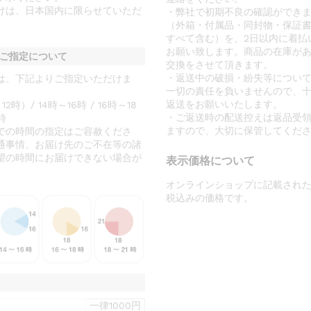
けは、日本国内に限らせていただ
・弊社で初期不良の確認ができ
（外箱・付属品・同封物・保証
すべて含む）を、2日以内に着払
お願い致します。商品の在庫が
ご指定について
交換をさせて頂きます。
・返送中の破損・紛失等につい
は、下記よりご指定いただけま
一切の責任を負いませんので、
返送をお願いいたします。
時）/ 14時～16時 / 16時～18
・ご返送時の配送控えは返品受
時
ますので、大切に保管してくだ
での時間の指定はご容赦くださ
通事情、お届け先のご不在等の諸
望の時間にお届けできない場合が
表示価格について
オンラインショップに記載され
税込みの価格です。
一律1000円