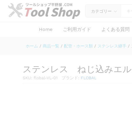
ステンレス ねじ込みエルボ V
仕様
レビュー (0)
カテゴリー
Home
ご利用ガイド
よくある質問
ホーム
/
商品一覧
/
配管・ホース類
/
ステンレス継手
/
ステンレス ねじ込みエル
SKU:
flobal-VL-01
ブランド:
FLOBAL